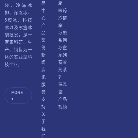
品
箱
袋、冷冻冰
中
医药
排、深冻冰、
心
冷链
5度冰、科技
产
箱
冰以及冰盒冰
品
冰袋
袋批发，是一
案
系列
家集科研、生
例
冰盒
产、销售为一
新
系列
体的实业型科
闻
蓄冷
技企业。
资
剂系
讯
列
服
保温
务
袋
MORE
支
产品
+
持
视频
关
于
我
们