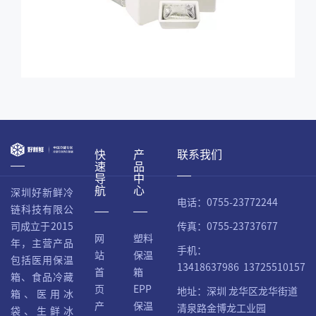
快
产
联系我们
速
品
导
中
航
心
深圳好新鲜冷
电话：0755-23772244
链科技有限公
传真：0755-23737677
司成立于2015
网
塑料
年，主营产品
手机：
站
保温
包括医用保温
13418637986 13725510157
首
箱
箱、食品冷藏
页
EPP
地址：深圳 龙华区龙华街道
箱、医用冰
产
保温
清泉路金博龙工业园
袋、生鲜冰