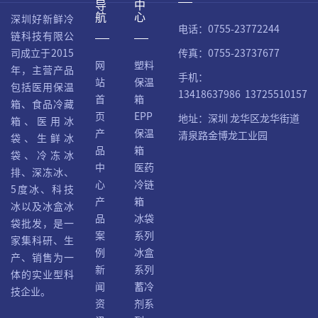
导
中
航
心
深圳好新鲜冷
电话：0755-23772244
链科技有限公
传真：0755-23737677
司成立于2015
网
塑料
年，主营产品
手机：
站
保温
包括医用保温
13418637986 13725510157
首
箱
箱、食品冷藏
页
EPP
地址：深圳 龙华区龙华街道
箱、医用冰
产
保温
清泉路金博龙工业园
袋、生鲜冰
品
箱
袋、冷冻冰
中
医药
排、深冻冰、
心
冷链
5度冰、科技
产
箱
冰以及冰盒冰
品
冰袋
袋批发，是一
案
系列
家集科研、生
例
冰盒
产、销售为一
新
系列
体的实业型科
闻
蓄冷
技企业。
资
剂系